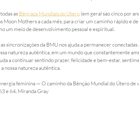
 todas as 
Bênçãos Mundiais do Útero
 (em geral são cinco por an
s Moon Mothers a cada mês, para criar um caminho rápido e de 
o um meio de desenvolvimento pessoal e espiritual.
as sincronizações da BMU nos ajuda a permanecer conectadas 
ssa natureza autêntica, em um mundo que constantemente ame
juda a continuar sentindo prazer, felicidade e bem-estar, senti
a nossa natureza autêntica.
energia feminina — O caminho da Bênção Mundial do Útero de vo
 63 e 64. Miranda Gray