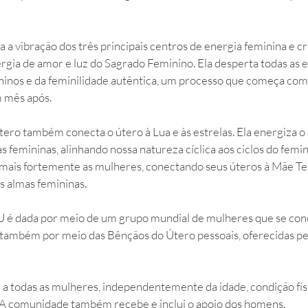
a a vibração dos três principais centros de energia feminina e cr
gia de amor e luz do Sagrado Feminino. Ela desperta todas as e
ninos e da feminilidade autêntica, um processo que começa com 
 mês após. 
ro também conecta o útero à Lua e às estrelas. Ela energiza o 
 femininas, alinhando nossa natureza cíclica aos ciclos do femin
 mais fortemente as mulheres, conectando seus úteros à Mãe Te
 almas femininas.
 é dada por meio de um grupo mundial de mulheres que se con
e também por meio das Bênçãos do Útero pessoais, oferecidas pe
a todas as mulheres, independentemente da idade, condição físi
. A comunidade também recebe e inclui o apoio dos homens. 