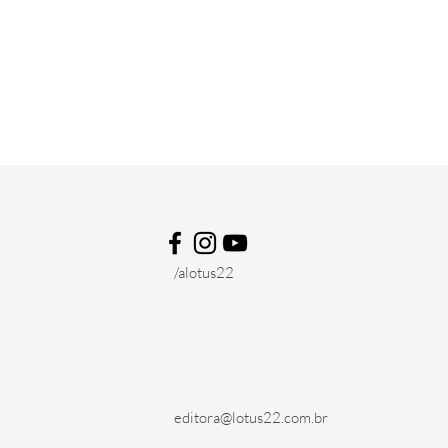
der os livros da
Entre em contato
ra Lótus 22?
editora@lotus
/alotus22
editora@lotus22.com.br