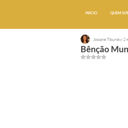
INÍCIO
QUEM SO
Josiane Tibursky
2 
Bênção Mund
Avaliado com NaN d