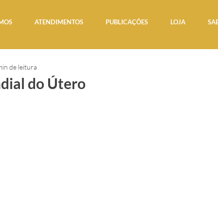
MOS
ATENDIMENTOS
PUBLICAÇÕES
LOJA
SA
min de leitura
ial do Útero
e 5 estrelas.