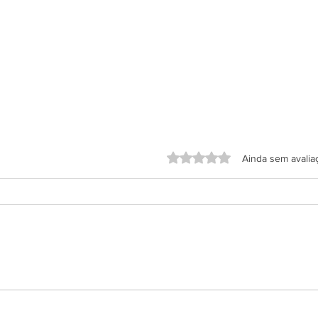
Avaliado com 0 de 5 estrelas.
Ainda sem avalia
Sonh
Lançamento: Desenvolvendo
sua Espiritualidade