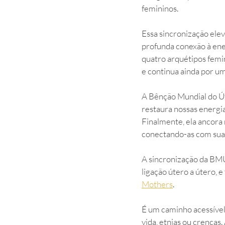
femininos.
Essa sincronização elev
profunda conexão à ener
quatro arquétipos femi
e continua ainda por um
A Bênção Mundial do Úte
restaura nossas energias
Finalmente, ela ancora
conectando-as com suas
A sincronização da BMU
ligação útero a útero, 
Mothers
.
É um caminho acessível 
vida, etnias ou crenças