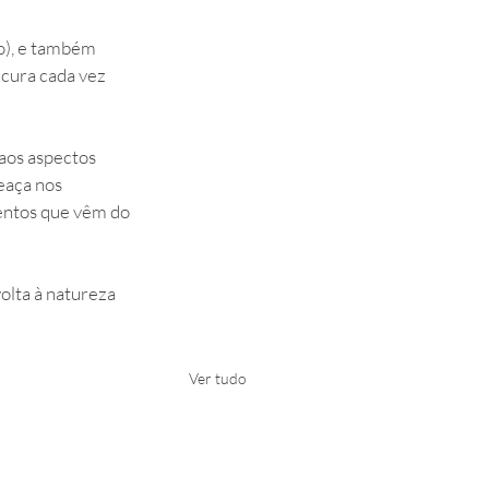
o), e também 
cura cada vez 
aos aspectos 
aça nos 
mentos que vêm do 
lta à natureza 
Ver tudo