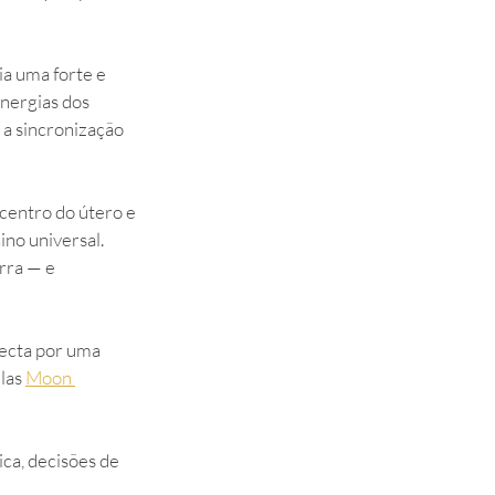
ia uma forte e 
nergias dos 
a sincronização 
centro do útero e 
ino universal. 
rra — e 
ecta por uma 
las 
Moon 
ca, decisões de 