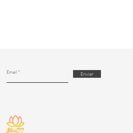
 conosco pelo
22.com.br
Email
Enviar