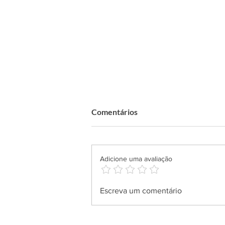
Comentários
Adicione uma avaliação
Especial TPM: não mate a
Escreva um comentário
mensageira