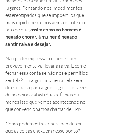
mesmos para caber em determinados 
lugares. Pensando nos impedimentos 
estereotipados que se impõem, os que 
mais rapidamente nos vêm à mente é o 
fato de que, 
assim como ao homem é 
negado chorar, à mulher é negado 
sentir raiva e desejar.
Não poder expressar o que se quer 
provavelmente vai levar à raiva. E como 
fechar essa conta se não nos é permitido 
sentí-la? Em algum momento, ela será 
direcionada para algum lugar — às vezes 
de maneiras catastróficas. É mais ou 
menos isso que vemos acontecendo no 
que convencionamos chamar de TPM.
Como podemos fazer para não deixar 
que as coisas cheguem nesse ponto? 