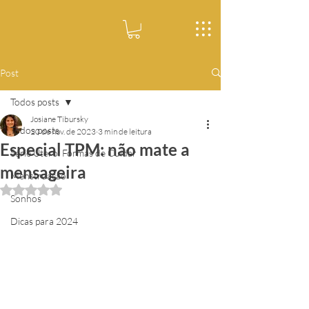
Post
Todos posts
Josiane Tibursky
Todos posts
20 de nov. de 2023
3 min de leitura
Especial TPM: não mate a
Série Útero: Formas de Cuidar
mensageira
Menstruação
Avaliado com NaN de 5 estrelas.
Sonhos
Dicas para 2024