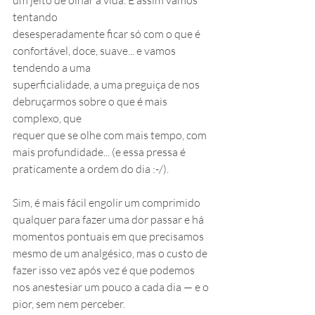
um jeito de olhar a vida. E assim vamos 
tentando
desesperadamente ficar só com o que é 
confortável, doce, suave... e vamos 
tendendo a uma
superficialidade, a uma preguiça de nos 
debruçarmos sobre o que é mais 
complexo, que
requer que se olhe com mais tempo, com 
mais profundidade... (e essa pressa é 
praticamente a ordem do dia :-/).
Sim, é mais fácil engolir um comprimido 
qualquer para fazer uma dor passar e há 
momentos pontuais em que precisamos 
mesmo de um analgésico, mas o custo de 
fazer isso vez após vez é que podemos 
nos anestesiar um pouco a cada dia — e o 
pior, sem nem perceber.