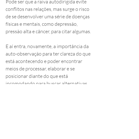
Pode ser que a raiva autodirigida evite 
conflitos nas relações, mas surge o risco 
de se desenvolver uma série de doenças 
físicas e mentais, como depressão, 
pressão alta e câncer, para citar algumas. 
E aí entra, novamente, a importância da 
auto-observação para ter clareza do que 
está acontecendo e poder encontrar 
meios de processar, elaborar e se 
posicionar diante do que está 
incomodando para buscar alternativas 
para mudar a situação.
Então, voltando à pergunta, o que poderia 
ser útil em ser hostil, em se deixar levar 
pelas emoções, em chorar, gritar e 
esbravejar?